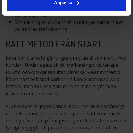
tillgänglighetsplatser
Anpassa
Säkerhetsmarkeringar på lager, industriområden
och skolgårdar
Ommålning av slitna linjer samt nya markeringar
vid ändrad trafiklösning
RÄTT METOD FRÅN START
Inför varje arbete går vi igenom ytan tillsammans med
kunden. Underlagets skick, trafikmängd, väderläge,
torktid och önskat resultat påverkar valet av metod.
På en hårt belastad parkering kan plastmassa vara
rätt val, medan vissa garage eller mindre ytor kan
kräva en annan lösning.
Vi använder miljögodkända maskiner vid linjemålning
när det är möjligt och arbetar på ett sätt som minskar
onödig påverkan på omgivningen. Resultatet ska vara
tydligt, snyggt och praktiskt, inte bara direkt efter