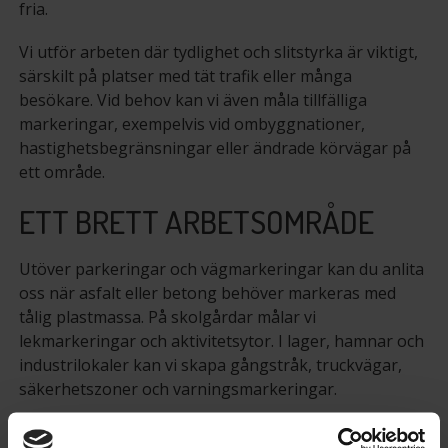
fria.
Vi utför arbeten där tydlighet och slitstyrka är viktigt,
särskilt på platser med tät trafik eller många
besökare. Vid behov kan vi även måla tillfälliga
markeringar, exempelvis vid ombyggnationer,
hastighetsbegränsningar eller ändrade körvägar på
ett område.
ETT BRETT ARBETSOMRÅDE
Utöver parkeringar och vägmarkeringar kan du anlita
oss när asfalt eller betong behöver markeras med
tålig plastmassa. På skolgårdar målar vi
lekmarkeringar och aktivitetsytor. I lager, hamnar och
industrilokaler kan vi skapa gångstråk, truckvägar,
säkerhetszoner och varningsmarkeringar.
Vid trappor, avsatser och nivåskillnader kan tydliga