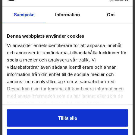
kontrastmarkeringar minska risken för olyckor. Vi
följer branschens regler och anvisningar och ser till
Samtycke
Information
Om
att arbetet utförs på ett säkert sätt, både för kundens
verksamhet och för våra målare.
DET HÄR KAN VI HJÄLPA TILL
Denna webbplats använder cookies
Vi använder enhetsidentifierare för att anpassa innehåll
MED
och annonser till användarna, tillhandahålla funktioner för
sociala medier och analysera vår trafik. Vi
Varje uppdrag ser lite olika ut, men målet är alltid
vidarebefordrar även sådana identifierare och annan
detsamma: tydliga markeringar som håller över tid och
information från din enhet till de sociala medier och
fungerar i vardagen. Vi hjälper gärna till redan när
annons- och analysföretag som vi samarbetar med.
ytan ska planeras, men kan också måla om befintliga
Dessa kan i sin tur komma att kombinera informationen
linjer när de blivit slitna eller svåra att se.
med annan information som du har lämnat eller som de
har samlat in när du har använt deras tjänster.
Linjemålning på parkeringar, garage, asfalt och
betong
Tillåt alla
Vägmarkeringar, pilar, stopplinjer och gångstråk
Markering av parkeringsrutor, laddplatser och